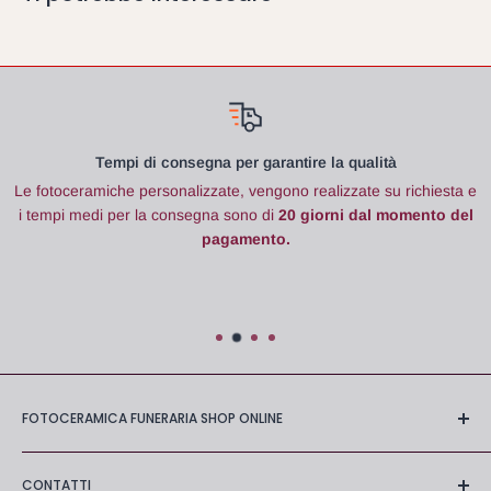
a per garantire la qualità
Assisten
zate, vengono realizzate su richiesta e
Forniamo
supporto gratuit
a sono di
20 giorni dal momento del
agamento.
Mail:
backof
Tel:
+
Whatsapp
FOTOCERAMICA FUNERARIA SHOP ONLINE
Negozio online di stampa fotoceramica con
molti anni di
CONTATTI