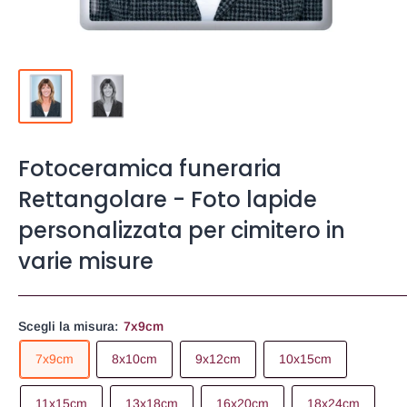
Fotoceramica funeraria
Rettangolare - Foto lapide
personalizzata per cimitero in
varie misure
Scegli la misura:
7x9cm
7x9cm
8x10cm
9x12cm
10x15cm
11x15cm
13x18cm
16x20cm
18x24cm