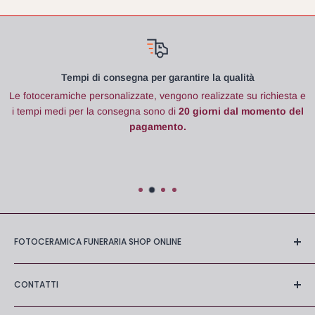
Tempi di consegna per garantire la qualità
Le fotoceramiche
personalizzate, vengono realizzate su richiesta e
i tempi medi per la consegna sono di
20 giorni dal momento del
pagamento.
FOTOCERAMICA FUNERARIA SHOP ONLINE
Negozio online di stampa fotoceramica con
molti anni di
CONTATTI
esperienza nel settore degli accessori per lapide
.
Amazing srl
Un'azienda dedicata alla
produzione e vendita di