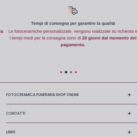
Tempi di consegna per garantire la qualità
Le fotoceramiche
personalizzate, vengono realizzate su richiesta e
i tempi medi per la consegna sono di
20 giorni dal momento del
pagamento.
FOTOCERAMICA FUNERARIA SHOP ONLINE
Negozio online di stampa fotoceramica con
molti anni di
CONTATTI
esperienza nel settore degli accessori per lapide
.
Amazing srl
Un'azienda dedicata alla
produzione e vendita di
LINKS
Via Solferino n. 23
fotoceramiche in tutta Europa
con un ampio catalogo di