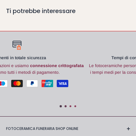
Ti potrebbe interessare
Tempi di consegna per garantire la qualità
rafata
Le fotoceramiche
personalizzate, vengono realizzate su richi
i tempi medi per la consegna sono di
20 giorni dal momento
pagamento.
FOTOCERAMICA FUNERARIA SHOP ONLINE